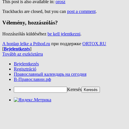
This post is also available in:
orosz
Trackbacks are closed, but you can
post a comment
.
Vélemény, hozzászólás?
Hozzászólás küldéséhez
be kell jelentkezni
.
A honlap lelke a Prihod.ru
при поддержке
ORTOX.RU
[
Bejelentkezés
]
Tovább az eszköztárra
Bejelentkezés
Regisztráció
Православный календарь на сегодня
В-Православии.рф
Keresés