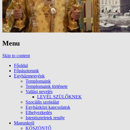
Menu
Skip to content
Főoldal
Főpásztorunk
Egyházmegyénk
Templomaink
Templomaink története
Vallási nevelés
LEVÉL SZÜLŐKNEK
Szociális szolgálat
Egyházközi kapcsolatok
Elhelyezkedés
Istentiszteletek rendje
Magunkról
KÖSZÖNTŐ