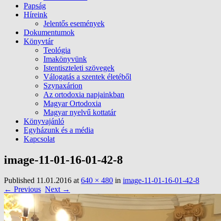
Papság
Híreink
Jelentős események
Dokumentumok
Könyvtár
Teológia
Imakönyvünk
Istentiszteleti szövegek
Válogatás a szentek életéből
Szynaxárion
Az ortodoxia napjainkban
Magyar Ortodoxia
Magyar nyelvű kottatár
Könyvajánló
Egyházunk és a média
Kapcsolat
image-11-01-16-01-42-8
Published
11.01.2016
at
640 × 480
in
image-11-01-16-01-42-8
← Previous
Next →