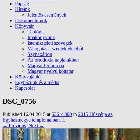
Papság
Híreink
Jelentős események
Dokumentumok
Könyvtár
Teológia
Imakönyvünk
Istentiszteleti szövegek
Válogatás a szentek életéből
Szynaxárion
Az ortodoxia napjainkban
Magyar Ortodoxia
Magyar nyelvű kottatár
Könyvajánló
Egyházunk és a média
Kapcsolat
DSC_0756
Published
16.04.2015
at
536 × 800
in
2015 Húsvétja az
Egyházmegye templomaiban. I.
← Previous
Next →