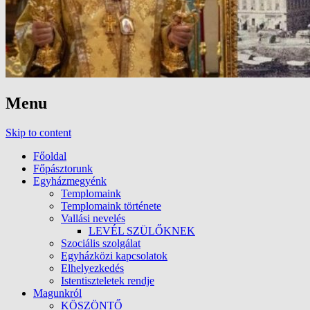
Menu
Skip to content
Főoldal
Főpásztorunk
Egyházmegyénk
Templomaink
Templomaink története
Vallási nevelés
LEVÉL SZÜLŐKNEK
Szociális szolgálat
Egyházközi kapcsolatok
Elhelyezkedés
Istentiszteletek rendje
Magunkról
KÖSZÖNTŐ