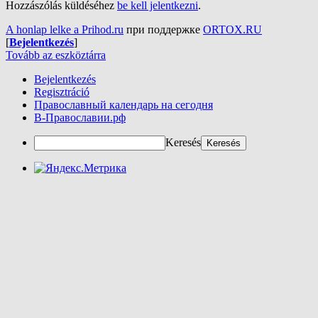
Hozzászólás küldéséhez
be kell jelentkezni
.
A honlap lelke a Prihod.ru
при поддержке
ORTOX.RU
[
Bejelentkezés
]
Tovább az eszköztárra
Bejelentkezés
Regisztráció
Православный календарь на сегодня
В-Православии.рф
Keresés