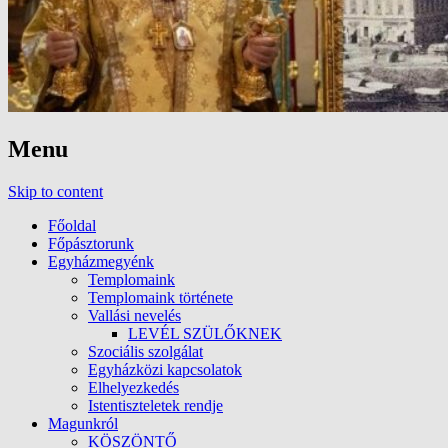
Menu
Skip to content
Főoldal
Főpásztorunk
Egyházmegyénk
Templomaink
Templomaink története
Vallási nevelés
LEVÉL SZÜLŐKNEK
Szociális szolgálat
Egyházközi kapcsolatok
Elhelyezkedés
Istentiszteletek rendje
Magunkról
KÖSZÖNTŐ