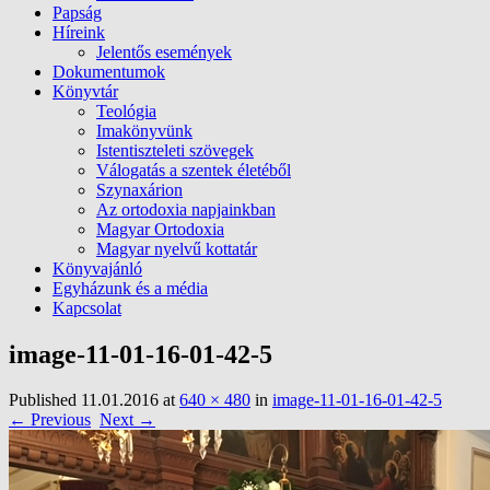
Papság
Híreink
Jelentős események
Dokumentumok
Könyvtár
Teológia
Imakönyvünk
Istentiszteleti szövegek
Válogatás a szentek életéből
Szynaxárion
Az ortodoxia napjainkban
Magyar Ortodoxia
Magyar nyelvű kottatár
Könyvajánló
Egyházunk és a média
Kapcsolat
image-11-01-16-01-42-5
Published
11.01.2016
at
640 × 480
in
image-11-01-16-01-42-5
← Previous
Next →