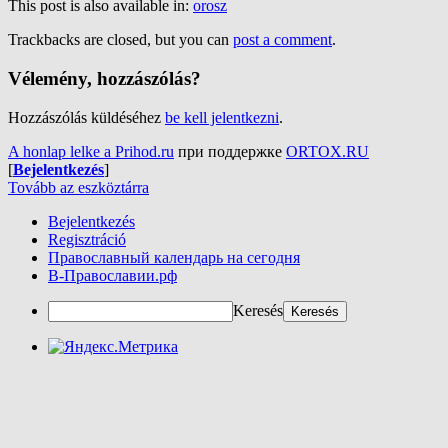
This post is also available in:
orosz
Trackbacks are closed, but you can
post a comment
.
Vélemény, hozzászólás?
Hozzászólás küldéséhez
be kell jelentkezni
.
A honlap lelke a Prihod.ru
при поддержке
ORTOX.RU
[
Bejelentkezés
]
Tovább az eszköztárra
Bejelentkezés
Regisztráció
Православный календарь на сегодня
В-Православии.рф
Keresés