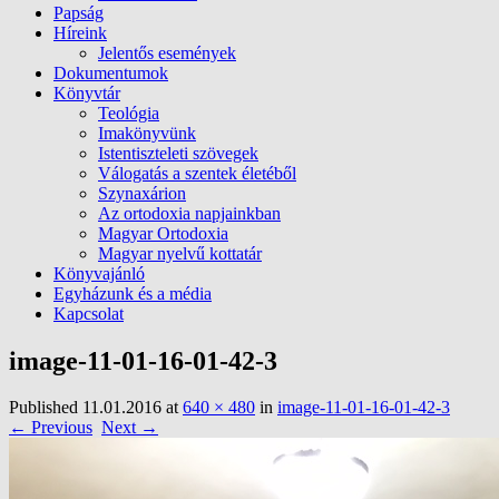
Papság
Híreink
Jelentős események
Dokumentumok
Könyvtár
Teológia
Imakönyvünk
Istentiszteleti szövegek
Válogatás a szentek életéből
Szynaxárion
Az ortodoxia napjainkban
Magyar Ortodoxia
Magyar nyelvű kottatár
Könyvajánló
Egyházunk és a média
Kapcsolat
image-11-01-16-01-42-3
Published
11.01.2016
at
640 × 480
in
image-11-01-16-01-42-3
← Previous
Next →