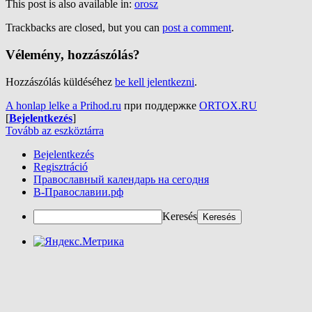
This post is also available in:
orosz
Trackbacks are closed, but you can
post a comment
.
Vélemény, hozzászólás?
Hozzászólás küldéséhez
be kell jelentkezni
.
A honlap lelke a Prihod.ru
при поддержке
ORTOX.RU
[
Bejelentkezés
]
Tovább az eszköztárra
Bejelentkezés
Regisztráció
Православный календарь на сегодня
В-Православии.рф
Keresés