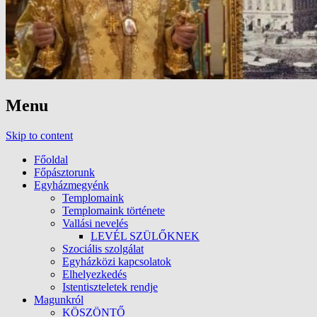
Menu
Skip to content
Főoldal
Főpásztorunk
Egyházmegyénk
Templomaink
Templomaink története
Vallási nevelés
LEVÉL SZÜLŐKNEK
Szociális szolgálat
Egyházközi kapcsolatok
Elhelyezkedés
Istentiszteletek rendje
Magunkról
KÖSZÖNTŐ