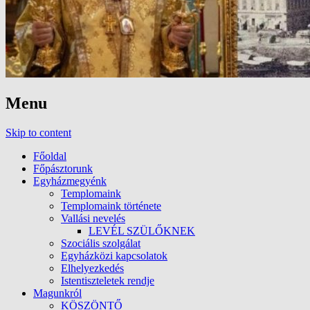
Menu
Skip to content
Főoldal
Főpásztorunk
Egyházmegyénk
Templomaink
Templomaink története
Vallási nevelés
LEVÉL SZÜLŐKNEK
Szociális szolgálat
Egyházközi kapcsolatok
Elhelyezkedés
Istentiszteletek rendje
Magunkról
KÖSZÖNTŐ