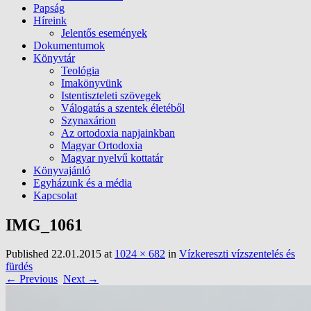
Papság
Híreink
Jelentős események
Dokumentumok
Könyvtár
Teológia
Imakönyvünk
Istentiszteleti szövegek
Válogatás a szentek életéből
Szynaxárion
Az ortodoxia napjainkban
Magyar Ortodoxia
Magyar nyelvű kottatár
Könyvajánló
Egyházunk és a média
Kapcsolat
IMG_1061
Published
22.01.2015
at
1024 × 682
in
Vízkereszti vízszentelés és
fürdés
← Previous
Next →