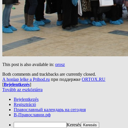
This post is also available in:
orosz
Both comments and trackbacks are currently closed.
A honlap lelke a Prihod.ru
при поддержке
ORTOX.RU
[
Bejelentkezés
]
Tovább az eszköztárra
Bejelentkezés
Regisztráció
Православный календарь на сегодня
В-Православии.рф
Keresés